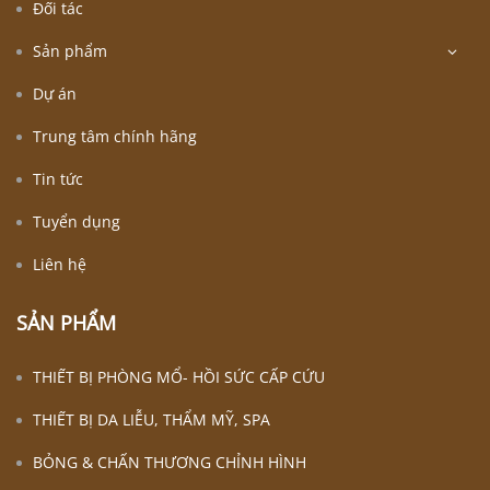
Đối tác
Sản phẩm
Dự án
Trung tâm chính hãng
Tin tức
Tuyển dụng
Liên hệ
SẢN PHẨM
THIẾT BỊ PHÒNG MỔ- HỒI SỨC CẤP CỨU
THIẾT BỊ DA LIỄU, THẨM MỸ, SPA
BỎNG & CHẤN THƯƠNG CHỈNH HÌNH