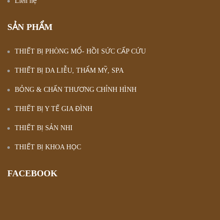
Liên hệ
SẢN PHẨM
THIẾT BỊ PHÒNG MỔ- HỒI SỨC CẤP CỨU
THIẾT BỊ DA LIỄU, THẨM MỸ, SPA
BỎNG & CHẤN THƯƠNG CHỈNH HÌNH
THIẾT BỊ Y TẾ GIA ĐÌNH
THIẾT BỊ SẢN NHI
THIẾT BỊ KHOA HỌC
FACEBOOK