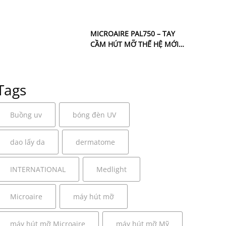
MỚI 100%
MICROAIRE PAL750 – TAY
CẦM HÚT MỠ THẾ HỆ MỚI
ĐÃ VỀ HÙNG VƯỢNG MED
CHỈ TRONG 2 TUẦN
Tags
Buồng uv
bóng đèn UV
dao lấy da
dermatome
INTERNATIONAL
Medlight
Microaire
máy hút mỡ
máy hút mỡ Microaire
máy hút mỡ Mỹ