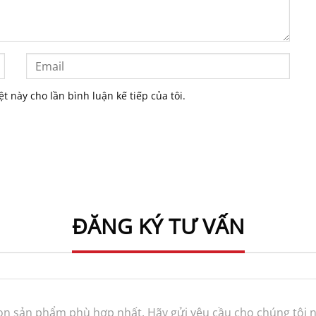
ệt này cho lần bình luận kế tiếp của tôi.
ĐĂNG KÝ TƯ VẤN
n sản phẩm phù hợp nhất. Hãy gửi yêu cầu cho chúng tôi n