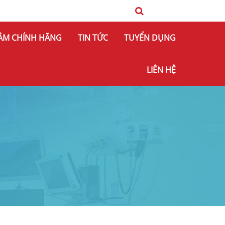
Đóng
ÂM CHÍNH HÃNG
TIN TỨC
TUYỂN DỤNG
LIÊN HỆ