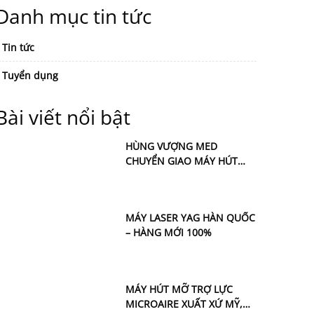
Danh mục tin tức
Tin tức
Tuyển dụng
Bài viết nổi bật
HÙNG VƯỢNG MED
CHUYỂN GIAO MÁY HÚT
MỠ TRỢ LỰC THẾ HỆ MỚI
MICROAIRE PAL-750 CHO
THẨM MỸ HOÀNG TUẤN
MÁY LASER YAG HÀN QUỐC
– HÀNG MỚI 100%
MÁY HÚT MỠ TRỢ LỰC
MICROAIRE XUẤT XỨ MỸ,