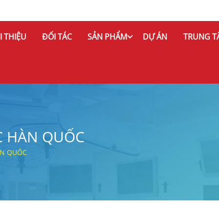
I THIỆU
ĐỐI TÁC
SẢN PHẨM
DỰ ÁN
TRUNG T
C HÀN QUỐC
ÀN QUỐC